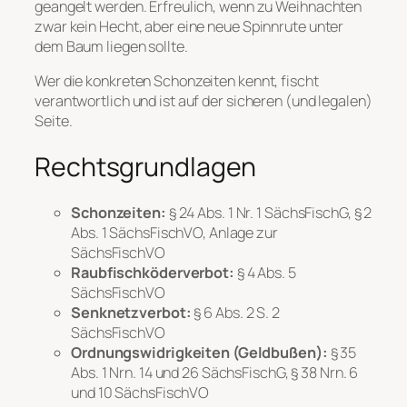
geangelt werden. Erfreulich, wenn zu Weihnachten
zwar kein Hecht, aber eine neue Spinnrute unter
dem Baum liegen sollte.
Wer die konkreten Schonzeiten kennt, fischt
verantwortlich und ist auf der sicheren (und legalen)
Seite.
Rechtsgrundlagen
Schonzeiten:
§ 24 Abs. 1 Nr. 1 SächsFischG, § 2
Abs. 1 SächsFischVO, Anlage zur
SächsFischVO
Raubfischköderverbot:
§ 4 Abs. 5
SächsFischVO
Senknetzverbot:
§ 6 Abs. 2 S. 2
SächsFischVO
Ordnungswidrigkeiten (Geldbußen):
§ 35
Abs. 1 Nrn. 14 und 26 SächsFischG, § 38 Nrn. 6
und 10 SächsFischVO