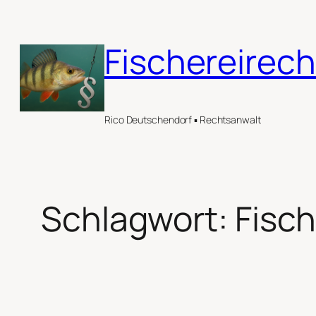
Zum
Inhalt
Fischereirech
springen
Rico Deutschendorf ▪ Rechtsanwalt
Schlagwort:
Fisc