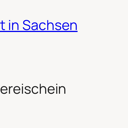
t in Sachsen
hereischein