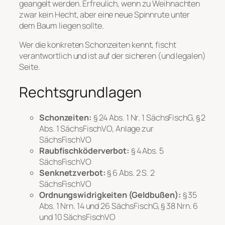
geangelt werden. Erfreulich, wenn zu Weihnachten
zwar kein Hecht, aber eine neue Spinnrute unter
dem Baum liegen sollte.
Wer die konkreten Schonzeiten kennt, fischt
verantwortlich und ist auf der sicheren (und legalen)
Seite.
Rechtsgrundlagen
Schonzeiten:
§ 24 Abs. 1 Nr. 1 SächsFischG, § 2
Abs. 1 SächsFischVO, Anlage zur
SächsFischVO
Raubfischköderverbot:
§ 4 Abs. 5
SächsFischVO
Senknetzverbot:
§ 6 Abs. 2 S. 2
SächsFischVO
Ordnungswidrigkeiten (Geldbußen):
§ 35
Abs. 1 Nrn. 14 und 26 SächsFischG, § 38 Nrn. 6
und 10 SächsFischVO